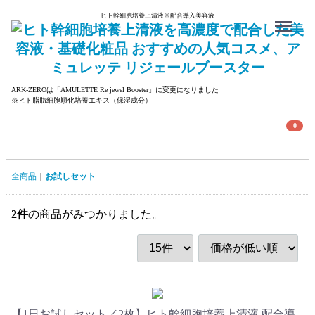
ヒト幹細胞培養上清液
※
配合導入美容液
Menu
ARK-ZEROは「AMULETTE Re jewel Booster」に変更になりました
※ヒト脂肪細胞順化培養エキス（保湿成分）
0
全商品
お試しセット
2
件
の商品がみつかりました。
【1日お試しセット／2枚】ヒト幹細胞培養上清液 配合導